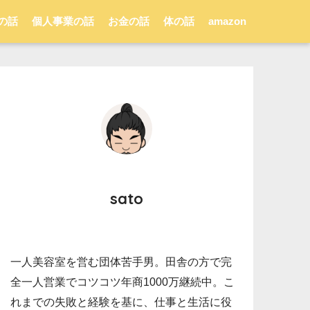
の話
個人事業の話
お金の話
体の話
amazon
sato
一人美容室を営む団体苦手男。田舎の方で完
全一人営業でコツコツ年商1000万継続中。こ
れまでの失敗と経験を基に、仕事と生活に役